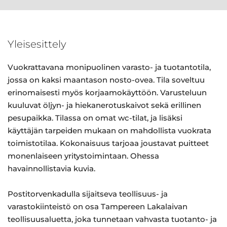
Yleisesittely
Vuokrattavana monipuolinen varasto- ja tuotantotila,
jossa on kaksi maantason nosto-ovea. Tila soveltuu
erinomaisesti myös korjaamokäyttöön. Varusteluun
kuuluvat öljyn- ja hiekanerotuskaivot sekä erillinen
pesupaikka. Tilassa on omat wc-tilat, ja lisäksi
käyttäjän tarpeiden mukaan on mahdollista vuokrata
toimistotilaa. Kokonaisuus tarjoaa joustavat puitteet
monenlaiseen yritystoimintaan. Ohessa
havainnollistavia kuvia.
Postitorvenkadulla sijaitseva teollisuus- ja
varastokiinteistö on osa Tampereen Lakalaivan
teollisuusaluetta, joka tunnetaan vahvasta tuotanto- ja