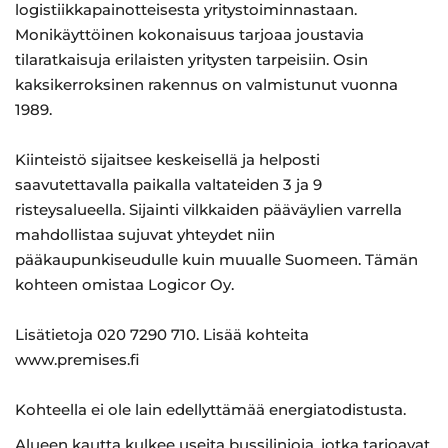
logistiikkapainotteisesta yritystoiminnastaan.
Monikäyttöinen kokonaisuus tarjoaa joustavia
tilaratkaisuja erilaisten yritysten tarpeisiin. Osin
kaksikerroksinen rakennus on valmistunut vuonna
1989.
Kiinteistö sijaitsee keskeisellä ja helposti
saavutettavalla paikalla valtateiden 3 ja 9
risteysalueella. Sijainti vilkkaiden pääväylien varrella
mahdollistaa sujuvat yhteydet niin
pääkaupunkiseudulle kuin muualle Suomeen. Tämän
kohteen omistaa Logicor Oy.
Lisätietoja 020 7290 710. Lisää kohteita
www.premises.fi
Kohteella ei ole lain edellyttämää energiatodistusta.
Alueen kautta kulkee useita bussilinjoja, jotka tarjoavat