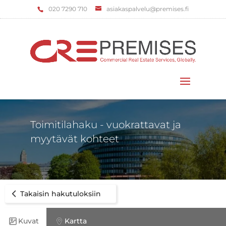
‌020 7290 710
asiakaspalvelu@premises.fi
Valitse sivu
Toimitilahaku - vuokrattavat ja
myytävät kohteet
Takaisin hakutuloksiin
Kuvat
Kartta