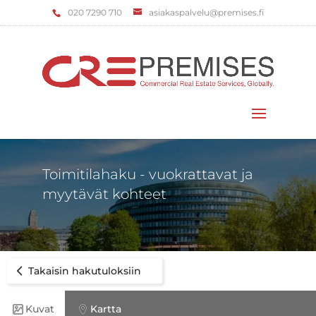
‌020 7290 710
asiakaspalvelu@premises.fi
Valitse sivu
Toimitilahaku - vuokrattavat ja
myytävät kohteet
Takaisin hakutuloksiin
Kuvat
Kartta