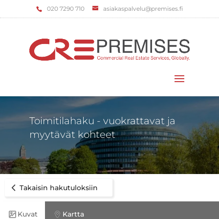
‌020 7290 710
asiakaspalvelu@premises.fi
Valitse sivu
Toimitilahaku - vuokrattavat ja
myytävät kohteet
Takaisin hakutuloksiin
Kuvat
Kartta