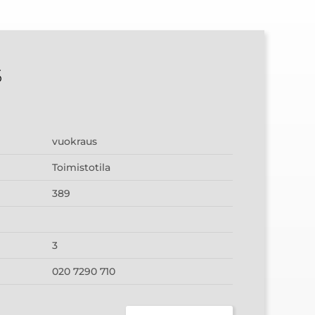
5
vuokraus
Toimistotila
389
3
020 7290 710