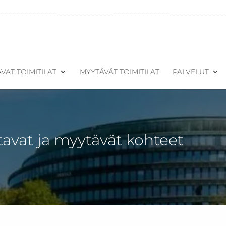
VAT TOIMITILAT
MYYTÄVÄT TOIMITILAT
PALVELUT
tavat ja myytävät kohteet