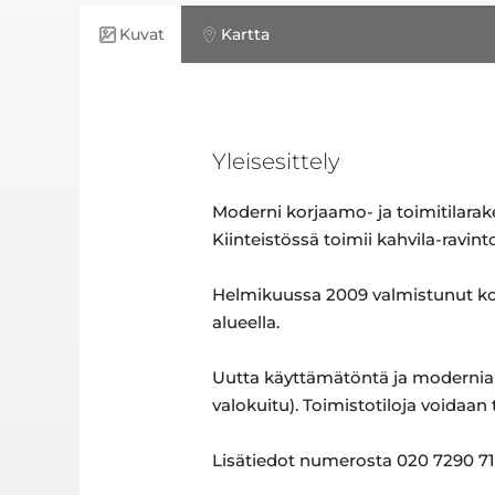
Kuvat
Kartta
Yleisesittely
Moderni korjaamo- ja toimitilarak
Kiinteistössä toimii kahvila-ravin
Helmikuussa 2009 valmistunut ko
alueella.
Uutta käyttämätöntä ja modernia 
valokuitu). Toimistotiloja voidaan 
Lisätiedot numerosta 020 7290 710