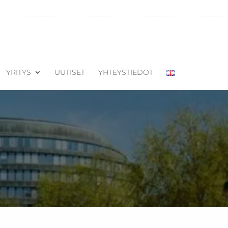
YRITYS
UUTISET
YHTEYSTIEDOT