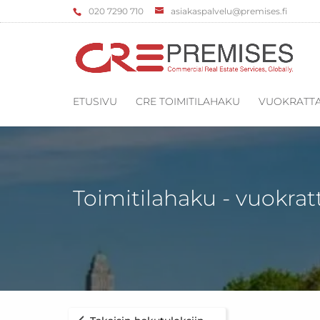
‌020 7290 710
asiakaspalvelu@premises.fi
ETUSIVU
CRE TOIMITILAHAKU
VUOKRATTA
Toimitilahaku - vuokrat