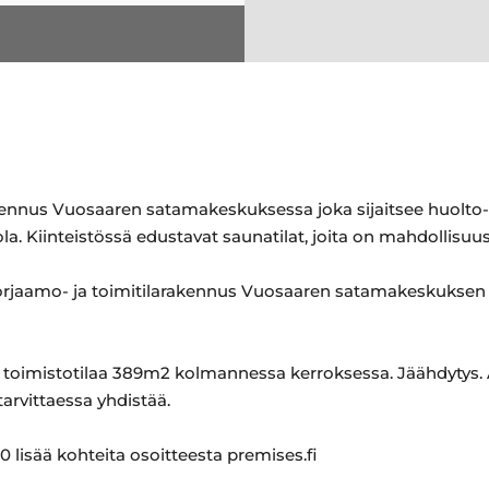
ennus Vuosaaren satamakeskuksessa joka sijaitsee huolto- 
tola. Kiinteistössä edustavat saunatilat, joita on mahdollis
rjaamo- ja toimitilarakennus Vuosaaren satamakeskuksen h
toimistotilaa 389m2 kolmannessa kerroksessa. Jäähdytys. 
tarvittaessa yhdistää.
 lisää kohteita osoitteesta premises.fi