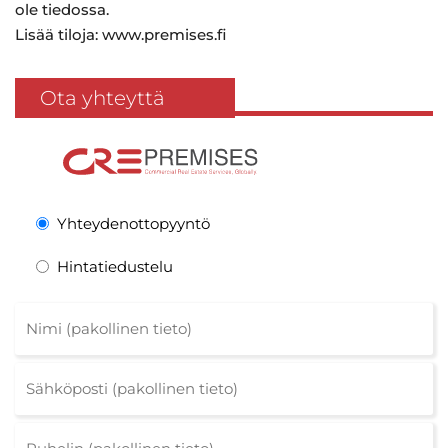
ole tiedossa.
Lisää tiloja: www.premises.fi
Ota yhteyttä
Yhteydenottopyyntö
Hintatiedustelu