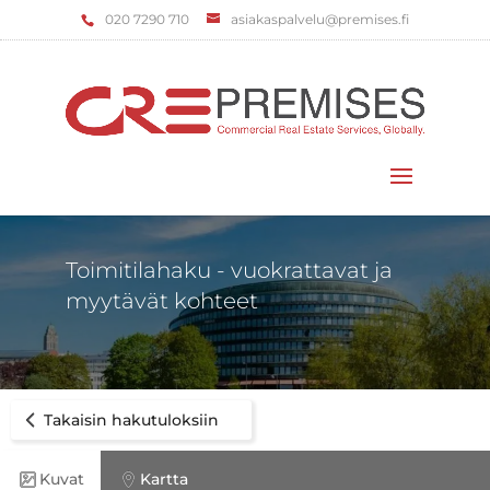
‌020 7290 710
asiakaspalvelu@premises.fi
Valitse sivu
Toimitilahaku - vuokrattavat ja
myytävät kohteet
Takaisin hakutuloksiin
Kuvat
Kartta