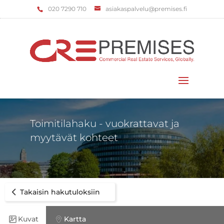
‌020 7290 710
asiakaspalvelu@premises.fi
Valitse sivu
Toimitilahaku - vuokrattavat ja
myytävät kohteet
Takaisin hakutuloksiin
Kuvat
Kartta