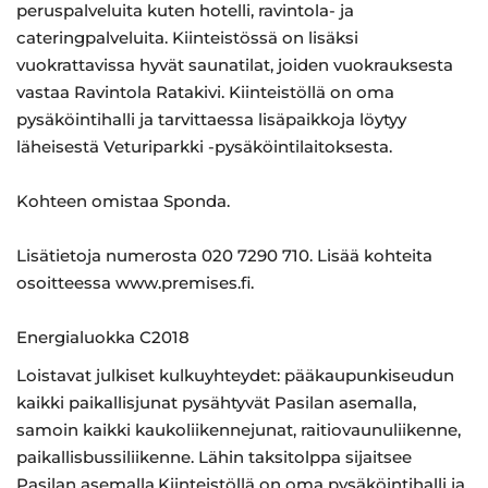
peruspalveluita kuten hotelli, ravintola- ja
cateringpalveluita. Kiinteistössä on lisäksi
vuokrattavissa hyvät saunatilat, joiden vuokrauksesta
vastaa Ravintola Ratakivi. Kiinteistöllä on oma
pysäköintihalli ja tarvittaessa lisäpaikkoja löytyy
läheisestä Veturiparkki -pysäköintilaitoksesta.
Kohteen omistaa Sponda.
Lisätietoja numerosta 020 7290 710. Lisää kohteita
osoitteessa www.premises.fi.
Energialuokka C2018
Loistavat julkiset kulkuyhteydet: pääkaupunkiseudun
kaikki paikallisjunat pysähtyvät Pasilan asemalla,
samoin kaikki kaukoliikennejunat, raitiovaunuliikenne,
paikallisbussiliikenne. Lähin taksitolppa sijaitsee
Pasilan asemalla.Kiinteistöllä on oma pysäköintihalli ja