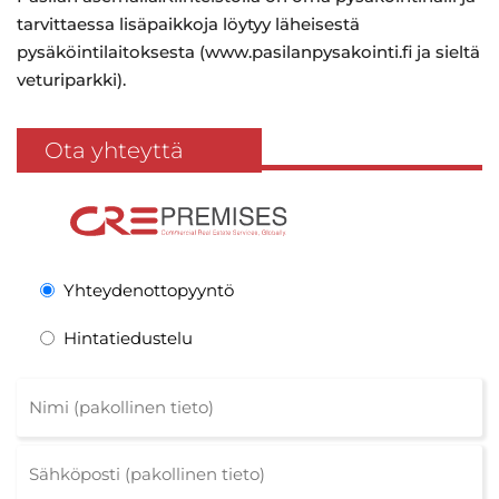
tarvittaessa lisäpaikkoja löytyy läheisestä
pysäköintilaitoksesta (www.pasilanpysakointi.fi ja sieltä
veturiparkki).
Ota yhteyttä
Yhteydenottopyyntö
Hintatiedustelu