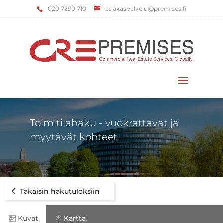
‌020 7290 710
asiakaspalvelu@premises.fi
Valitse sivu
Toimitilahaku - vuokrattavat ja
myytävät kohteet
Takaisin hakutuloksiin
Kuvat
Kartta