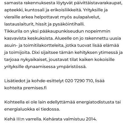
samasta rakennuksesta löytyvät päivittäistavarakaupat,
apteekki, kuntosali ja erikoisliikkeitä. Yrityksille ja
vieraille arkea helpottavat myös aulapalvelut,
lastauslaiturit, hissit ja pysäköintihalli.
Tikkurila on yksi pääkaupunkiseudun nopeimmin
kasvavista keskuksista. Alueelle on jo rakennettu uusia
asuin- ja toimitilakortteleita, jotka tuovat lisää elämää
ja toimijoita. Dixi sijaitsee tämän kehityksen ytimessä ja
tarjoaa nykyaikaiset, joustavat tilat kaiken kokoisille
yrityksille dynaamisessa ympäristössä.
Lisätiedot ja kohde-esittelyt 020 7290 710, lisää
kohteita premises.fi
Kohteella ei ole lain edellyttämää energiatodistusta tai
energialuokka ei tiedossa.
Kehä III:n varrella. Kehärata valmistuu 2014.