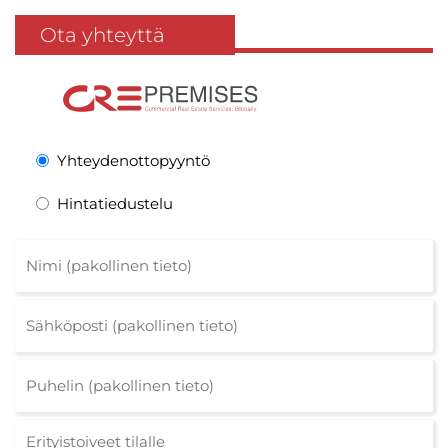
Ota yhteyttä
Yhteydenottopyyntö
Hintatiedustelu