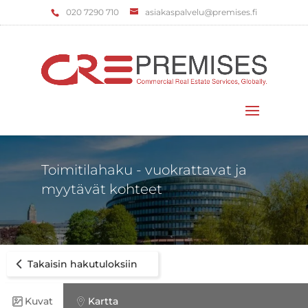
‌020 7290 710
asiakaspalvelu@premises.fi
Valitse sivu
Toimitilahaku - vuokrattavat ja
myytävät kohteet
Takaisin hakutuloksiin
Kuvat
Kartta