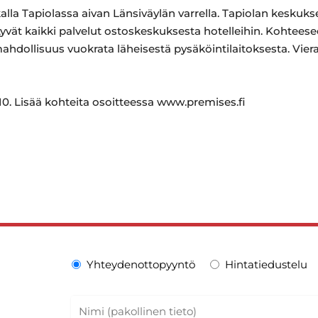
kalla Tapiolassa aivan Länsiväylän varrella. Tapiolan keskuk
tyvät kaikki palvelut ostoskeskuksesta hotelleihin. Kohtee
hdollisuus vuokrata läheisestä pysäköintilaitoksesta. Vieras
0. Lisää kohteita osoitteessa www.premises.fi
Yhteydenottopyyntö
Hintatiedustelu