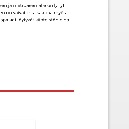
seen ja metroasemalle on lyhyt
seen on vaivatonta saapua myös
paikat löytyvät kiinteistön piha-