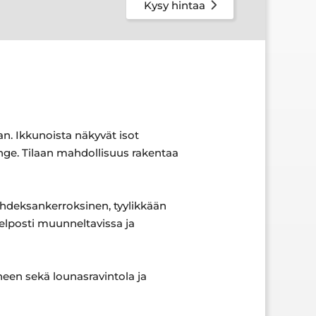
Kysy hintaa
n. Ikkunoista näkyvät isot
unge. Tilaan mahdollisuus rakentaa
hdeksankerroksinen, tyylikkään
helposti muunneltavissa ja
een sekä lounasravintola ja