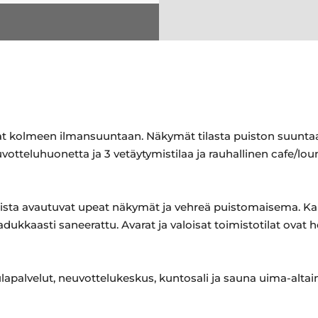
vat kolmeen ilmansuuntaan. Näkymät tilasta puiston suuntaa
uvotteluhuonetta ja 3 vetäytymistilaa ja rauhallinen cafe/lo
oista avautuvat upeat näkymät ja vehreä puistomaisema. Ka
ukkaasti saneerattu. Avarat ja valoisat toimistotilat ovat 
palvelut, neuvottelukeskus, kuntosali ja sauna uima-altain