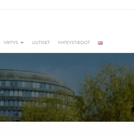
YRITYS
UUTISET
YHTEYSTIEDOT