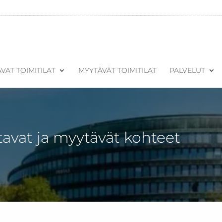
VAT TOIMITILAT
MYYTÄVÄT TOIMITILAT
PALVELUT
tavat ja myytävät kohteet