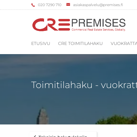
‌020 7290 710
asiakaspalvelu@premises.fi
ETUSIVU
CRE TOIMITILAHAKU
VUOKRATTA
Toimitilahaku - vuokrat