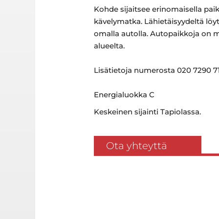
Kohde sijaitsee erinomaisella pai
kävelymatka. Lähietäisyydeltä löy
omalla autolla. Autopaikkoja on ma
alueelta.
Lisätietoja numerosta 020 7290 71
Energialuokka C
Keskeinen sijainti Tapiolassa.
Ota yhteyttä