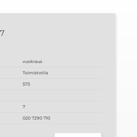
 7
vuokraus
Toimistotila
573
7
020 7290 710