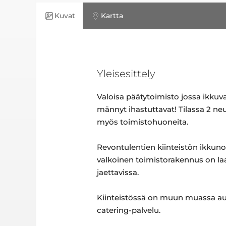
Kuvat
Kartta
Yleisesittely
Valoisa päätytoimisto jossa ikku
männyt ihastuttavat! Tilassa 2 ne
myös toimistohuoneita.
Revontulentien kiinteistön ikkun
valkoinen toimistorakennus on laad
jaettavissa.
Kiinteistössä on muun muassa aula
catering-palvelu.