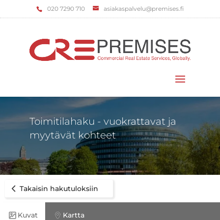
‌020 7290 710
asiakaspalvelu@premises.fi
Valitse sivu
Toimitilahaku - vuokrattavat ja
myytävät kohteet
Takaisin hakutuloksiin
Kuvat
Kartta