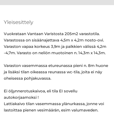
Yleisesittely
Vuokrataan Vantaan Varistosta 205m2 varastotila.
Varastossa on sisäänajettava 4,5m x 4,2m nosto-ovi.
Varaston vapaa korkeus 3,9m ja palkkien välissä 4,2m
-4,7m. Varasto on neliön muotoinen n. 14,3m x 14,3m.
Varaston vasemmassa etureunassa pieni n. 8m huone
ja lisäksi tilan oikeassa reunassa wc-tila, joita ei näy
oheisessa pohjakuvassa.
Ei öljynnerotuskaivoa, eli tila EI sovellu
autokorjaamoksi !
Lattiakaivo tilan vasemmassa ylänurkassa, jonne voi
lastoittaa pienen vesimäärän, esim valumaveden.