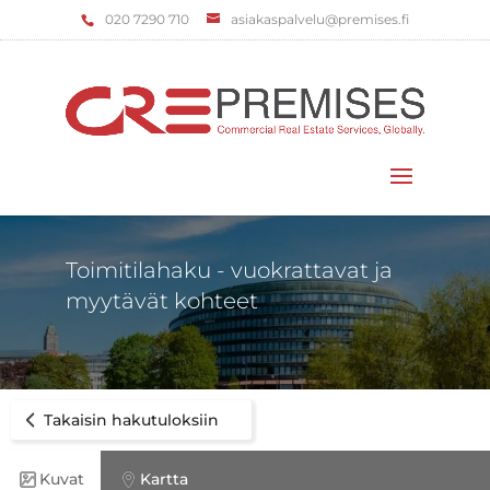
‌020 7290 710
asiakaspalvelu@premises.fi
Valitse sivu
Toimitilahaku - vuokrattavat ja
myytävät kohteet
Takaisin hakutuloksiin
Kuvat
Kartta