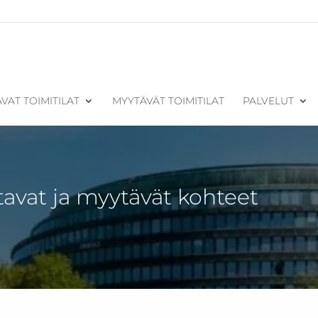
VAT TOIMITILAT
MYYTÄVÄT TOIMITILAT
PALVELUT
tavat ja myytävät kohteet