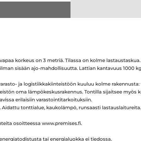
 vapaa korkeus on 3 metriä. Tilassa on kolme lastaustaskua.
ta ilman sisään ajo-mahdollisuutta. Lattian kantavuus 1000 k
arasto- ja logistiikkakiinteistöön kuuluu kolme rakennusta: 
nteistön oma lämpökeskusrakennus. Tontilla sijaitsee myös 
ssa erilaisiin varastointitarkoituksiin.
a. Aidattu tonttialue, kaukolämpö, runsaasti lastauslaitureita.
hteita osoitteessa www.premises.fi.
 energiatodistusta tai energialuokka ei tiedossa.