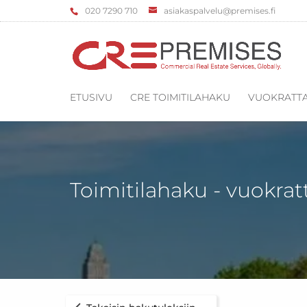
‌020 7290 710
asiakaspalvelu@premises.fi
ETUSIVU
CRE TOIMITILAHAKU
VUOKRATTA
Toimitilahaku - vuokrat