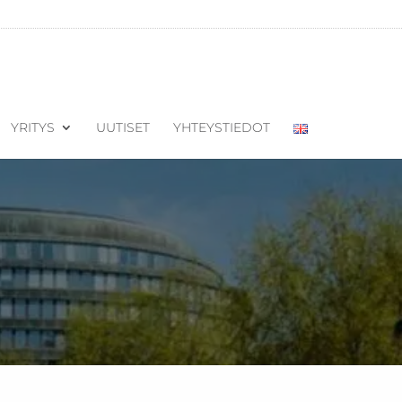
YRITYS
UUTISET
YHTEYSTIEDOT