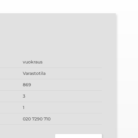
vuokraus
Varastotila
869
3
1
020 7290 710