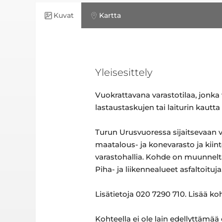
Kuvat
Kartta
Yleisesittely
Vuokrattavana varastotilaa, jonka
lastaustaskujen tai laiturin kaut
Turun Urusvuoressa sijaitsevaan v
maatalous- ja konevarasto ja kii
varastohallia. Kohde on muunneltavi
Piha- ja liikennealueet asfaltoituj
Lisätietoja 020 7290 710. Lisää ko
Kohteella ei ole lain edellyttämää