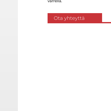
varrella.
Ota yhteyttä