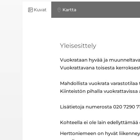
Kuvat
Kartta
Yleisesittely
Vuokrataan hyvää ja muunneltavaa 
Vuokrattavana toisesta kerroksesta
Mahdollista vuokrata varastotilaa
Kiinteistön pihalla vuokrattavissa
Lisätietoja numerosta 020 7290 71
Kohteella ei ole lain edellyttämää
Herttoniemeen on hyvät liikenneyh