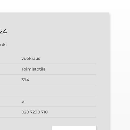
24
inki
vuokraus
Toimistotila
394
5
020 7290 710