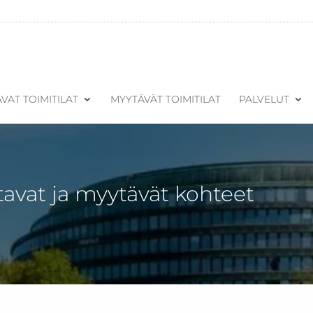
VAT TOIMITILAT
MYYTÄVÄT TOIMITILAT
PALVELUT
tavat ja myytävät kohteet