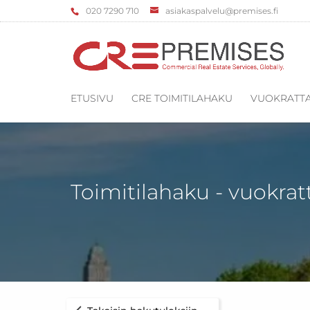
‌020 7290 710
asiakaspalvelu@premises.fi
ETUSIVU
CRE TOIMITILAHAKU
VUOKRATTA
Toimitilahaku - vuokrat