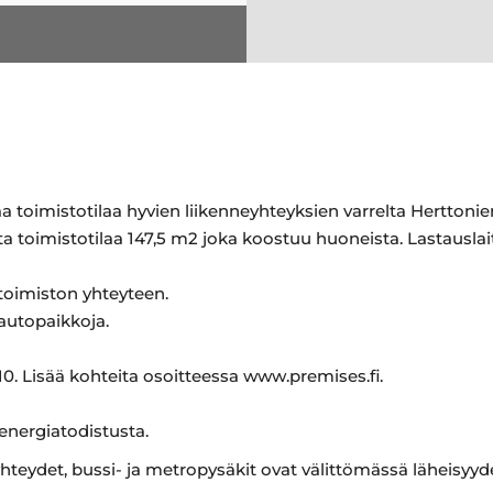
toimistotilaa hyvien liikenneyhteyksien varrelta Herttoniem
 toimistotilaa 147,5 m2 joka koostuu huoneista. Lastauslaitu
 toimiston yhteyteen.
 autopaikkoja.
0. Lisää kohteita osoitteessa www.premises.fi.
 energiatodistusta.
teydet, bussi- ja metropysäkit ovat välittömässä läheisyyde