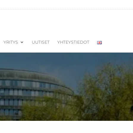
YRITYS
UUTISET
YHTEYSTIEDOT