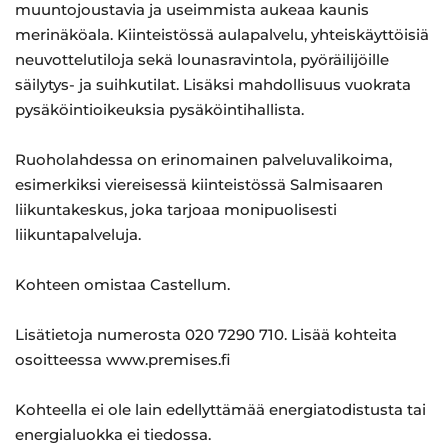
muuntojoustavia ja useimmista aukeaa kaunis
merinäköala. Kiinteistössä aulapalvelu, yhteiskäyttöisiä
neuvottelutiloja sekä lounasravintola, pyöräilijöille
säilytys- ja suihkutilat. Lisäksi mahdollisuus vuokrata
pysäköintioikeuksia pysäköintihallista.
Ruoholahdessa on erinomainen palveluvalikoima,
esimerkiksi viereisessä kiinteistössä Salmisaaren
liikuntakeskus, joka tarjoaa monipuolisesti
liikuntapalveluja.
Kohteen omistaa Castellum.
Lisätietoja numerosta 020 7290 710. Lisää kohteita
osoitteessa www.premises.fi
Kohteella ei ole lain edellyttämää energiatodistusta tai
energialuokka ei tiedossa.