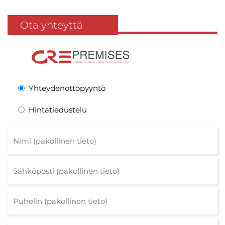
Ota yhteyttä
Yhteydenottopyyntö
Hintatiedustelu