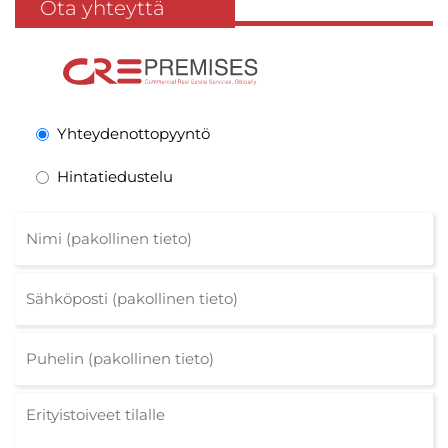
Ota yhteyttä
Yhteydenottopyyntö
Hintatiedustelu