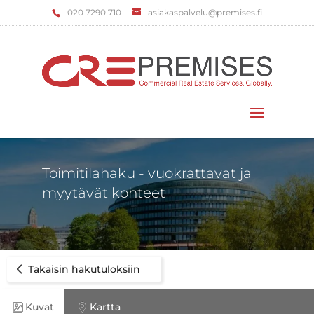
‌020 7290 710
asiakaspalvelu@premises.fi
Valitse sivu
Toimitilahaku - vuokrattavat ja
myytävät kohteet
Takaisin hakutuloksiin
Kuvat
Kartta