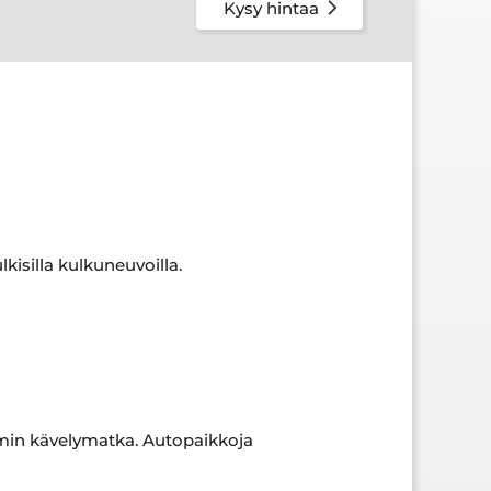
Kysy hintaa
isilla kulkuneuvoilla.
5 min kävelymatka. Autopaikkoja