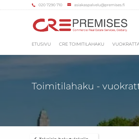
‌020 7290 710
asiakaspalvelu@premises.fi
ETUSIVU
CRE TOIMITILAHAKU
VUOKRATTA
Toimitilahaku - vuokrat