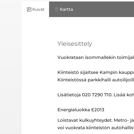
Kuvat
Kartta
Yleisesittely
Vuokrataan isommallekin toimijal
Kiinteistö sijaitsee Kampin kaupp
Kiinteistössä parkkihalli autoilijoil
Lisätietoja 020 7290 710. Lisää ko
Energialuokka E2013
Loistavat kulkuyhteydet. Metro- j
voi vuokrata kiinteistön autohallis