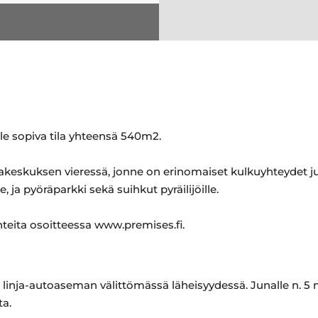
le sopiva tila yhteensä 540m2.
akeskuksen vieressä, jonne on erinomaiset kulkuyhteydet julk
le, ja pyöräparkki sekä suihkut pyräilijöille.
hteita osoitteessa www.premises.fi.
a linja-autoaseman välittömässä läheisyydessä. Junalle n. 
ta.