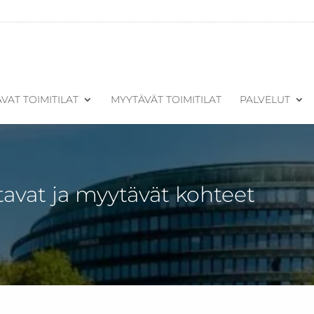
VAT TOIMITILAT
MYYTÄVÄT TOIMITILAT
PALVELUT
tavat ja myytävät kohteet