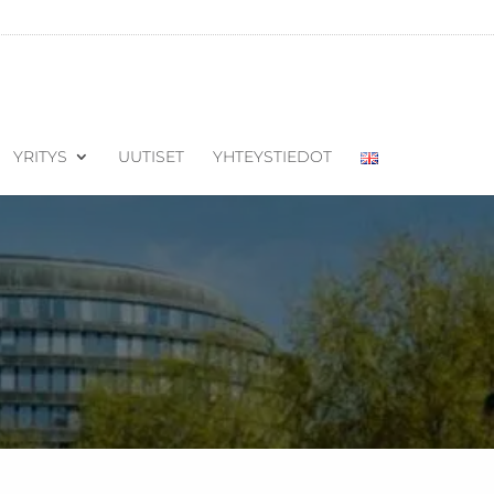
YRITYS
UUTISET
YHTEYSTIEDOT