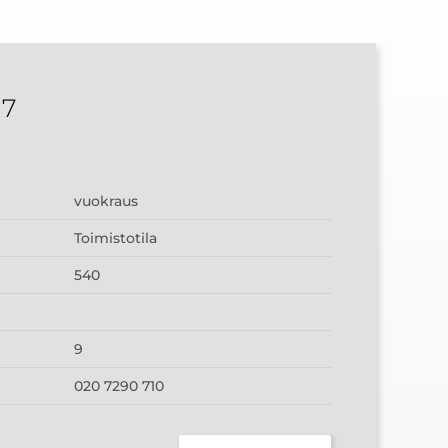
17
vuokraus
Toimistotila
540
9
020 7290 710