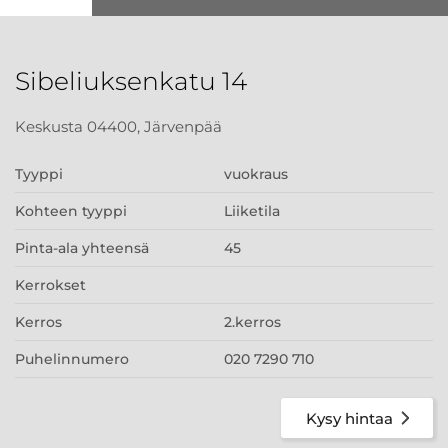
Sibeliuksenkatu 14
Keskusta 04400, Järvenpää
Tyyppi
vuokraus
Kohteen tyyppi
Liiketila
Pinta-ala yhteensä
45
Kerrokset
Kerros
2.kerros
Puhelinnumero
020 7290 710
Kysy hintaa