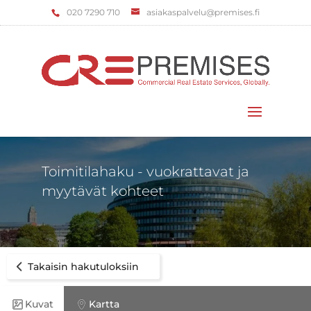
‌020 7290 710
asiakaspalvelu@premises.fi
Valitse sivu
Toimitilahaku - vuokrattavat ja
myytävät kohteet
Takaisin hakutuloksiin
Kuvat
Kartta