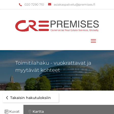
‌020 7290 710
asiakaspalvelu@premises.fi
Valitse sivu
Toimitilahaku - vuokrattavat ja
myytävät kohteet
Takaisin hakutuloksiin
Kuvat
Kartta