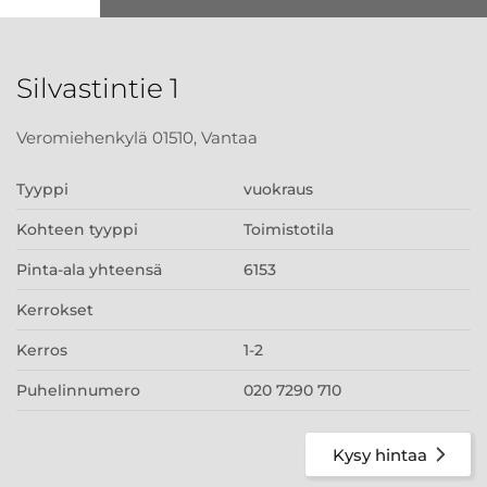
Silvastintie 1
Veromiehenkylä 01510, Vantaa
Tyyppi
vuokraus
Kohteen tyyppi
Toimistotila
Pinta-ala yhteensä
6153
Kerrokset
Kerros
1-2
Puhelinnumero
020 7290 710
Kysy hintaa