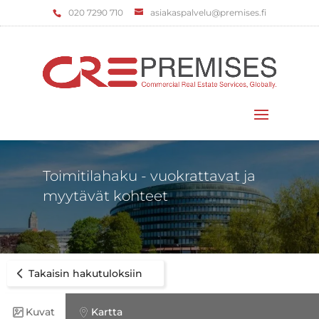
‌020 7290 710
asiakaspalvelu@premises.fi
Valitse sivu
Toimitilahaku - vuokrattavat ja
myytävät kohteet
Takaisin hakutuloksiin
Kuvat
Kartta