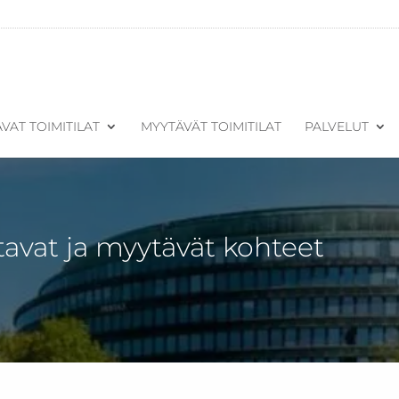
VAT TOIMITILAT
MYYTÄVÄT TOIMITILAT
PALVELUT
tavat ja myytävät kohteet