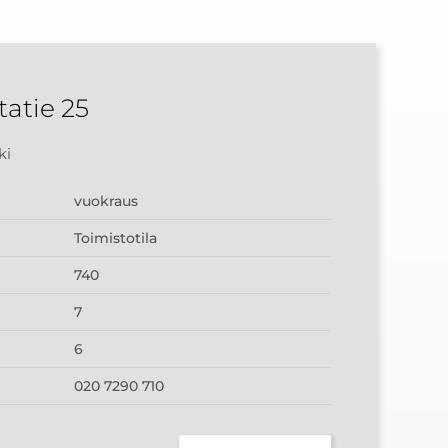
tatie 25
ki
vuokraus
Toimistotila
740
7
6
020 7290 710