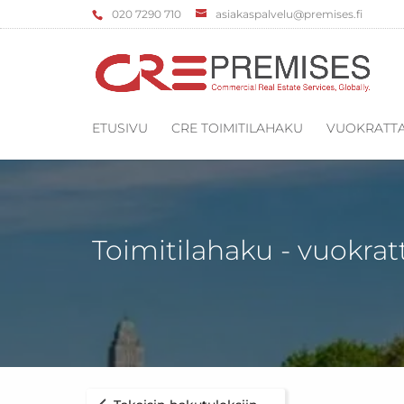
‌020 7290 710
asiakaspalvelu@premises.fi
ETUSIVU
CRE TOIMITILAHAKU
VUOKRATTA
Toimitilahaku - vuokrat