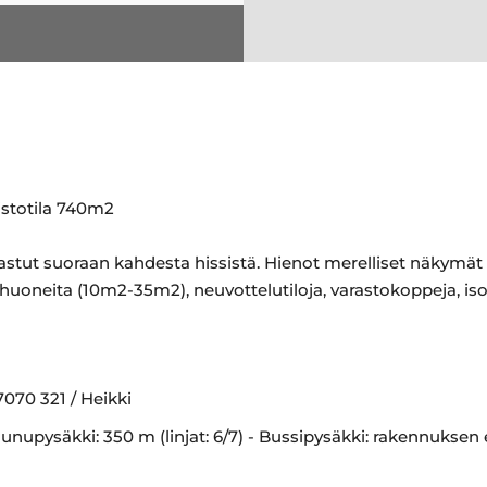
stotila 740m2
 astut suoraan kahdesta hissistä. Hienot merelliset näkymä
ohuoneita (10m2-35m2), neuvottelutiloja, varastokoppeja, iso t
7070 321 / Heikki
unupysäkki: 350 m (linjat: 6/7) - Bussipysäkki: rakennuksen 