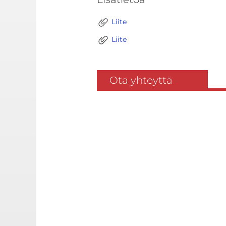
Liite
Liite
Ota yhteyttä