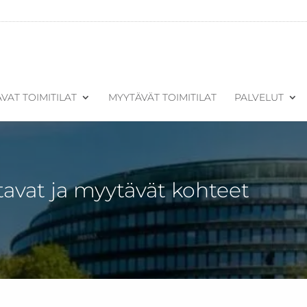
VAT TOIMITILAT
MYYTÄVÄT TOIMITILAT
PALVELUT
tavat ja myytävät kohteet