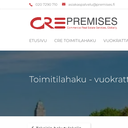
‌020 7290 710
asiakaspalvelu@premises.fi
ETUSIVU
CRE TOIMITILAHAKU
VUOKRATTA
Toimitilahaku - vuokrat