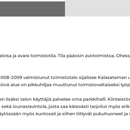
loisa ja avara toimistotila. Tila pääosin avotoimistoa. Ohess
08-2009 valmistunut toimistotalo sijaitsee Kalasataman
ivä alue on pikkuhiljaa muuttunut toimistovaltaiseksi työp
n lisäksi talon käyttäjiä palvelee oma parkkihalli. Kiinteist
n sekä lounasravintola, josta saa kätevästi tarjoilut myös eri
käytössään myös kuntosali ja siihen liittyvät pukuhuoneet ja