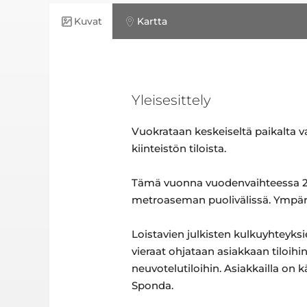
Kuvat
Kartta
Yleisesittely
Vuokrataan keskeiseltä paikalta va
kiinteistön tiloista.
Tämä vuonna vuodenvaihteessa 20
metroaseman puolivälissä. Ympärö
Loistavien julkisten kulkuyhteyksie
vieraat ohjataan asiakkaan tiloihi
neuvotelutiloihin. Asiakkailla on 
Sponda.