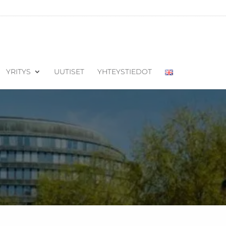
YRITYS
UUTISET
YHTEYSTIEDOT