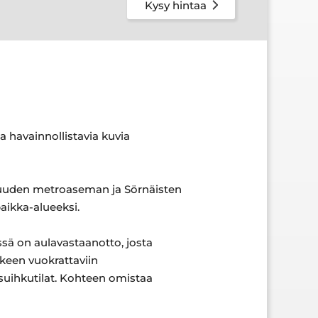
Kysy hintaa
a havainnollistavia kuvia
 uuden metroaseman ja Sörnäisten
aikka-alueeksi.
össä on aulavastaanotto, josta
kkeen vuokrattaviin
 suihkutilat. Kohteen omistaa