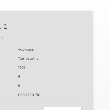
u 2
ki
vuokraus
Toimistotila
1201
6
5
020 7290 710