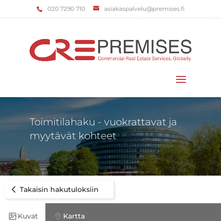
‌020 7290 710
asiakaspalvelu@premises.fi
Valitse sivu
Toimitilahaku - vuokrattavat ja
myytävät kohteet
Takaisin hakutuloksiin
Kuvat
Kartta