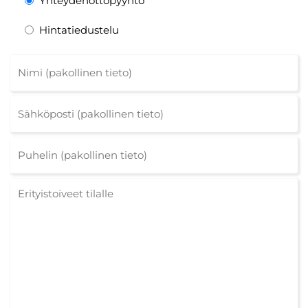
Yhteydenottopyyntö
Hintatiedustelu