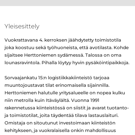
Yleisesittely
Vuokrattavana 4. kerroksen jäähdytetty toimistotila
joka koostuu sekä työhuoneista, että avotilasta. Kohde
sijaitsee Herttoniemen sydämessä. Talossa on oma
lounasravintola. Pihalla löytyy hyvin pysäköintipaikkoja.
Sorvaajankatu 15:n logistiikkakiinteistö tarjoaa
muuntojoustavat tilat erinomaisella sijainnilla.
Herttoniemen halutulle yritysalueelle on nopea kulku
niin metrolla kuin Itäväylältä. Vuonna 1991
rakennetussa kiinteistössä on siistit ja avarat tuotanto-
ja toimistotilat, joita täydentää tilava lastauslaituri.
Omistaja on sitoutunut investoimaan kiinteistön
kehitykseen, ja vuokralaisella onkin mahdollisuus