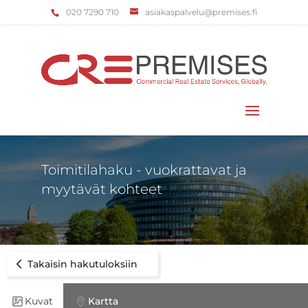
‌020 7290 710
asiakaspalvelu@premises.fi
Valitse sivu
Toimitilahaku - vuokrattavat ja
myytävät kohteet
Takaisin hakutuloksiin
Kuvat
Kartta