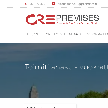
‌020 7290 710
asiakaspalvelu@premises.fi
ETUSIVU
CRE TOIMITILAHAKU
VUOKRATTA
Toimitilahaku - vuokrat