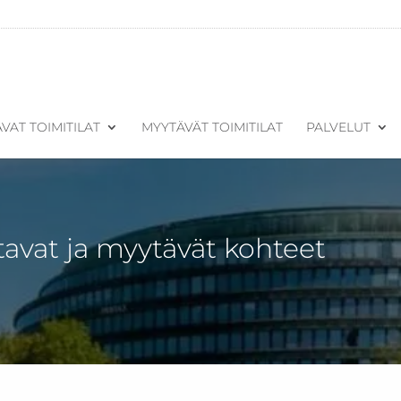
VAT TOIMITILAT
MYYTÄVÄT TOIMITILAT
PALVELUT
tavat ja myytävät kohteet