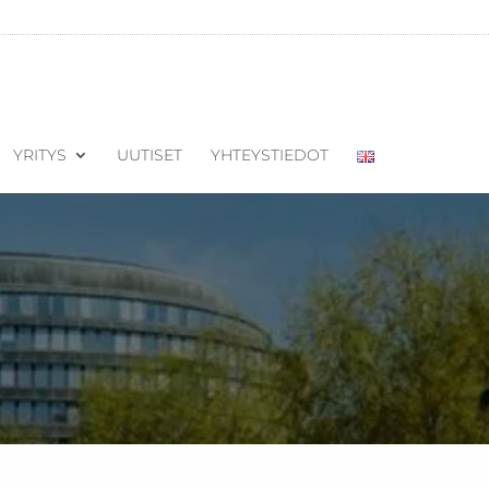
YRITYS
UUTISET
YHTEYSTIEDOT