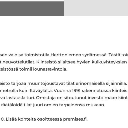
n valoisa toimistotila Herttoniemen sydämessä. Tästä toi
neuvottelutilat. Kiinteistö sijaitsee hyvien kulkuyhteyksien
istössä toimii lounasravintola.
teistö tarjoaa muuntojoustavat tilat erinomaisella sijainnill
metrolla kuin Itäväylältä. Vuonna 1991 rakennetussa kiinteist
ilava lastauslaituri. Omistaja on sitoutunut investoimaan kiin
 räätälöidä tilat juuri omien tarpeidensa mukaan.
. Lisää kohteita osoitteessa premises.fi.