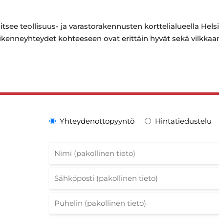
aitsee teollisuus- ja varastorakennusten korttelialueella He
kenneyhteydet kohteeseen ovat erittäin hyvät sekä vilkkaan
Yhteydenottopyyntö
Hintatiedustelu