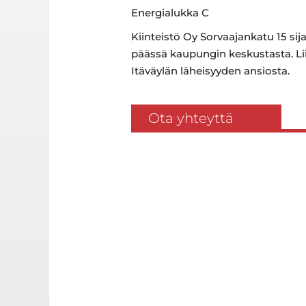
Energialukka C
Kiinteistö Oy Sorvaajankatu 15 sij
päässä kaupungin keskustasta. Lii
Itäväylän läheisyyden ansiosta.
Ota yhteyttä