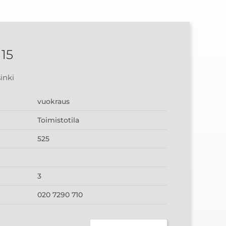
15
inki
vuokraus
Toimistotila
525
3
020 7290 710