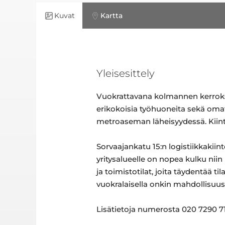
Kuvat
Kartta
Yleisesittely
Vuokrattavana kolmannen kerrokse
erikokoisia työhuoneita sekä omat 
metroaseman läheisyydessä. Kiinte
Sorvaajankatu 15:n logistiikkakiin
yritysalueelle on nopea kulku niin 
ja toimistotilat, joita täydentää t
vuokralaisella onkin mahdollisuus
Lisätietoja numerosta 020 7290 710