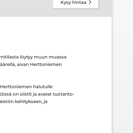
Kysy hintaa
mitilasta löytyy muun muassa
 äärellä, aivan Herttoniemen
a. Herttoniemen halutulle
össä on siistit ja avarat tuotanto-
teistön kehitykseen, ja