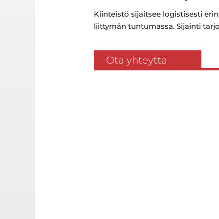
Kiinteistö sijaitsee logistisesti e
liittymän tuntumassa. Sijainti tar
Ota yhteyttä