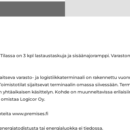
Tilassa on 3 kpl lastaustaskuja ja sisäänajoramppi. Varasto
tseva varasto- ja logistiikkaterminaali on rakennettu vuonn
imistotilat sijaitsevat terminaalin omassa siivessään. Termi
 yhtäaikaisen käsittelyn. Kohde on muunneltavissa erilaisiin 
 omistaa Logicor Oy.
ohteita www.premises.fi
 energiatodistusta tai energialuokka ei tiedossa.