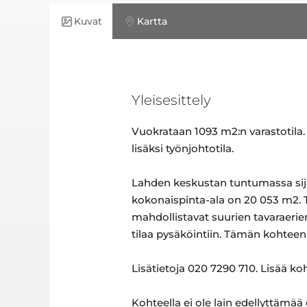
Kuvat
Kartta
Yleisesittely
Vuokrataan 1093 m2:n varastotila. 
lisäksi työnjohtotila.
Lahden keskustan tuntumassa sijai
kokonaispinta-ala on 20 053 m2. To
mahdollistavat suurien tavaraerien
tilaa pysäköintiin. Tämän kohteen
Lisätietoja 020 7290 710. Lisää k
Kohteella ei ole lain edellyttämää