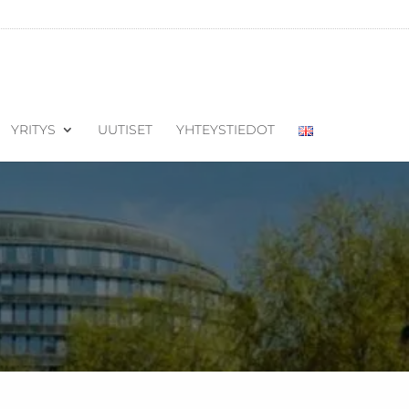
YRITYS
UUTISET
YHTEYSTIEDOT