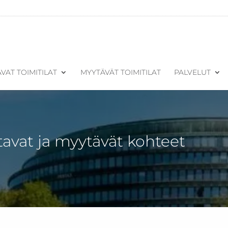
VAT TOIMITILAT
MYYTÄVÄT TOIMITILAT
PALVELUT
tavat ja myytävät kohteet