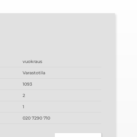
vuokraus
Varastotila
1093
2
1
020 7290 710