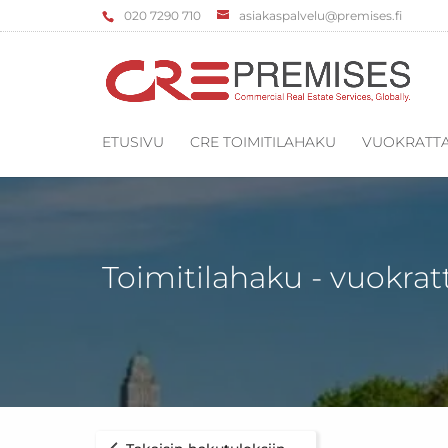
‌020 7290 710
asiakaspalvelu@premises.fi
ETUSIVU
CRE TOIMITILAHAKU
VUOKRATTA
Toimitilahaku - vuokrat