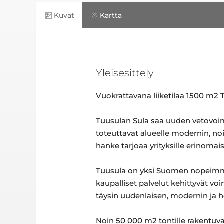
Kuvat
Kartta
Yleisesittely
Vuokrattavana liiketilaa 1500 m2 
Tuusulan Sula saa uuden vetovoim
toteuttavat alueelle modernin, no
hanke tarjoaa yrityksille erinomai
Tuusula on yksi Suomen nopeimmin
kaupalliset palvelut kehittyvät v
täysin uudenlaisen, modernin ja 
Noin 50 000 m2 tontille rakentuva 