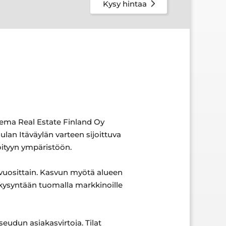
Kysy hintaa
tema Real Estate Finland Oy
lan Itäväylän varteen sijoittuva
öityyn ympäristöön.
 vuosittain. Kasvun myötä alueen
 kysyntään tuomalla markkinoille
seudun asiakasvirtoja. Tilat