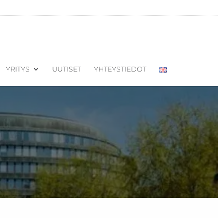
YRITYS
UUTISET
YHTEYSTIEDOT