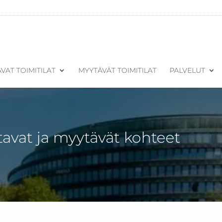
VAT TOIMITILAT
MYYTÄVÄT TOIMITILAT
PALVELUT
tavat ja myytävät kohteet