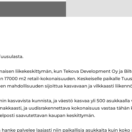
Tuusulasta.
aisen liikekeskittymän, kun Tekova Development Oy ja Bil
in 17000 m2 retail-kokonaisuuden. Keskeiselle paikalle Tuusu
sen mahdollisuuden sijoittua kasvavaan ja vilkkaasti liikenn
 kasvavista kunnista, ja väestö kasvaa yli 500 asukkaalla
oimakkaasti, ja uudisrakennettava kokonaisuus vastaa tähän
helposti saavutettavan kaupan keskittymän.
hanke palvelee laajasti niin paikallisia asukkaita kuin koko 