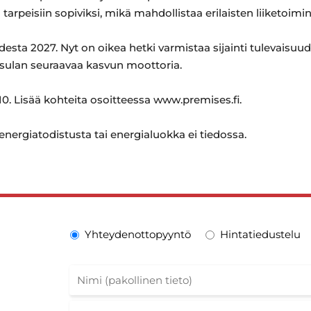
n tarpeisiin sopiviksi, mikä mahdollistaa erilaisten liiketoi
sta 2027. Nyt on oikea hetki varmistaa sijainti tulevaisu
sulan seuraavaa kasvun moottoria.
0. Lisää kohteita osoitteessa www.premises.fi.
 energiatodistusta tai energialuokka ei tiedossa.
Yhteydenottopyyntö
Hintatiedustelu