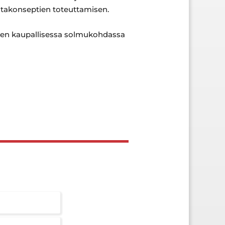
mintakonseptien toteuttamisen.
uden kaupallisessa solmukohdassa