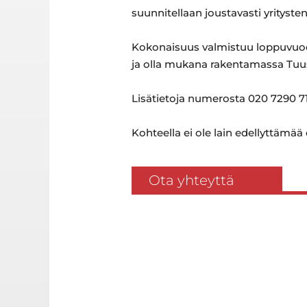
suunnitellaan joustavasti yrityste
Kokonaisuus valmistuu loppuvuode
ja olla mukana rakentamassa Tuu
Lisätietoja numerosta 020 7290 71
Kohteella ei ole lain edellyttämää
Ota yhteyttä