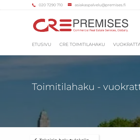
‌020 7290 710
asiakaspalvelu@premises.fi
ETUSIVU
CRE TOIMITILAHAKU
VUOKRATTA
Toimitilahaku - vuokrat