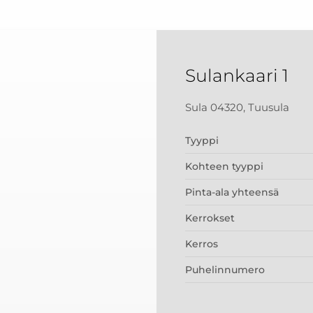
Sulankaari 1
Sula 04320, Tuusula
Tyyppi
Kohteen tyyppi
Pinta-ala yhteensä
Kerrokset
Kerros
Puhelinnumero