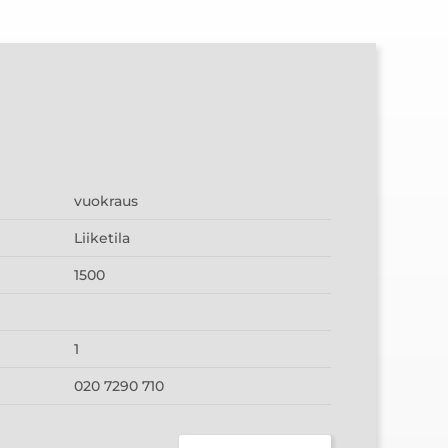
vuokraus
Liiketila
1500
1
020 7290 710