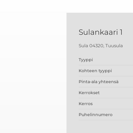
Sulankaari 1
Sula 04320, Tuusula
Tyyppi
Kohteen tyyppi
Pinta-ala yhteensä
Kerrokset
Kerros
Puhelinnumero