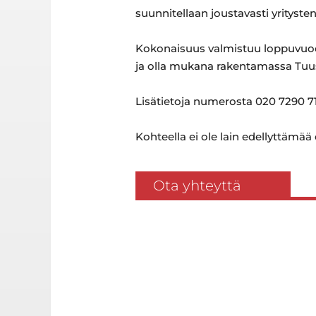
suunnitellaan joustavasti yrityste
Kokonaisuus valmistuu loppuvuode
ja olla mukana rakentamassa Tuu
Lisätietoja numerosta 020 7290 71
Kohteella ei ole lain edellyttämää
Ota yhteyttä