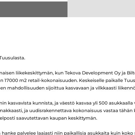
Tuusulasta.
aisen liikekeskittymän, kun Tekova Development Oy ja Bil
in 17000 m2 retail-kokonaisuuden. Keskeiselle paikalle Tuusu
sen mahdollisuuden sijoittua kasvavaan ja vilkkaasti liikenn
 kasvavista kunnista, ja väestö kasvaa yli 500 asukkaalla
oimakkaasti, ja uudisrakennettava kokonaisuus vastaa tähän
helposti saavutettavan kaupan keskittymän.
hanke palvelee laajasti niin paikallisia asukkaita kuin koko 