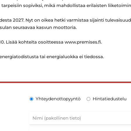
n tarpeisiin sopiviksi, mikä mahdollistaa erilaisten liiketoi
sta 2027. Nyt on oikea hetki varmistaa sijainti tulevaisu
sulan seuraavaa kasvun moottoria.
0. Lisää kohteita osoitteessa www.premises.fi.
 energiatodistusta tai energialuokka ei tiedossa.
Yhteydenottopyyntö
Hintatiedustelu