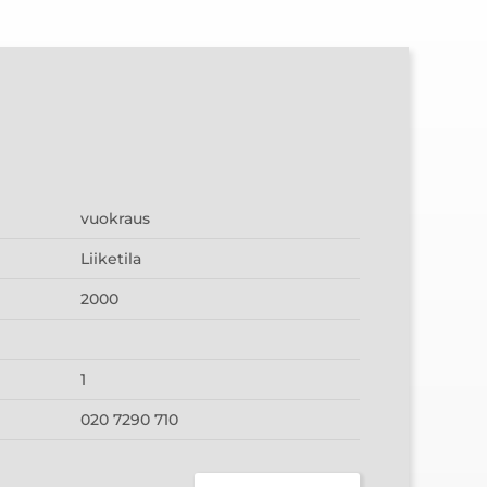
vuokraus
Liiketila
2000
1
020 7290 710