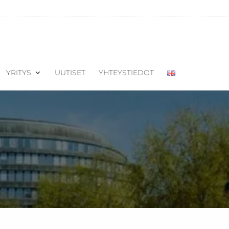
YRITYS
UUTISET
YHTEYSTIEDOT