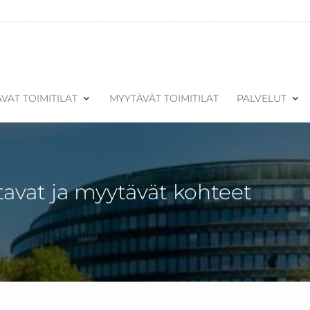
VAT TOIMITILAT
MYYTÄVÄT TOIMITILAT
PALVELUT
tavat ja myytävät kohteet