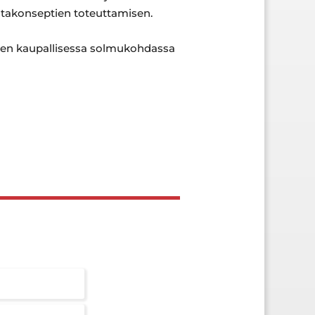
mintakonseptien toteuttamisen.
uden kaupallisessa solmukohdassa