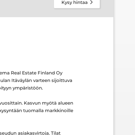
Kysy hintaa
tema Real Estate Finland Oy
lan Itäväylän varteen sijoittuva
öityyn ympäristöön.
 vuosittain. Kasvun myötä alueen
 kysyntään tuomalla markkinoille
seudun asiakasvirtoja. Tilat