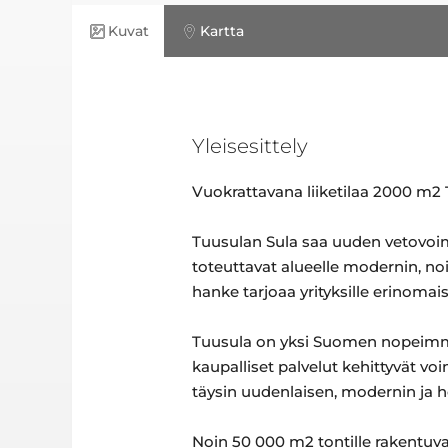
Kuvat
Kartta
Yleisesittely
Vuokrattavana liiketilaa 2000 m2 
Tuusulan Sula saa uuden vetovoim
toteuttavat alueelle modernin, no
hanke tarjoaa yrityksille erinomai
Tuusula on yksi Suomen nopeimmin
kaupalliset palvelut kehittyvät v
täysin uudenlaisen, modernin ja 
Noin 50 000 m2 tontille rakentuva 