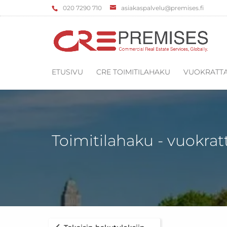
‌020 7290 710
asiakaspalvelu@premises.fi
ETUSIVU
CRE TOIMITILAHAKU
VUOKRATTA
Toimitilahaku - vuokrat