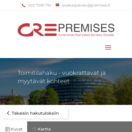
‌020 7290 710
asiakaspalvelu@premises.fi
Valitse sivu
Toimitilahaku - vuokrattavat ja
myytävät kohteet
Takaisin hakutuloksiin
Kuvat
Kartta