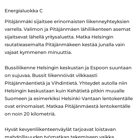
Energialuokka C
Pitäjänmäki sijaitsee erinomaisten liikenneyhteyksien
varrella. Valimon ja Pitäjänmäen lähiliikenteen asemat
sijaitsevat lähellä yritysaluetta. Matka Helsingin
rautatieasemalta Pitäjänmäkeen kestää junalla vain
vajaat kymmenen minuuttia.
Bussiliikenne Helsingin keskustan ja Espoon suuntaan
on sujuvaa. Bussit liikennöivät vilkkaasti
Pitäjänmäentietä ja Vihdintietä. Yhteydet autolla niin
Helsingin keskustaan kuin Kehätietä pitkin muualle
Suomeen ja esimerkiksi Helsinki-Vantaan lentokentälle
ovat erinomaiset. Matkaa Pitäjänmäestä lentokentälle
on noin 20 kilometriä.
Hyvät kevyenliikenteenväylät tarjoavat loistavan
mahdollisuuden työmatkan tekemiseen vaikka