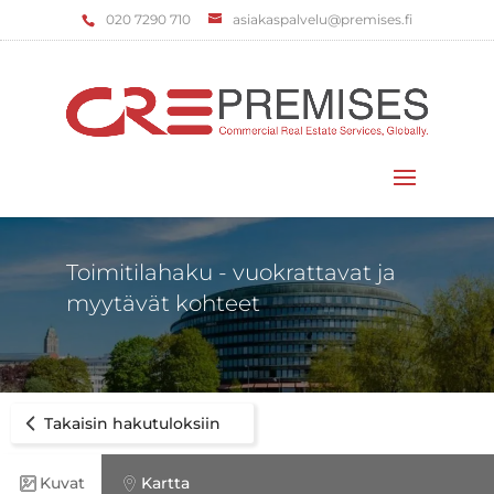
‌020 7290 710
asiakaspalvelu@premises.fi
Valitse sivu
Toimitilahaku - vuokrattavat ja
myytävät kohteet
Takaisin hakutuloksiin
Kuvat
Kartta