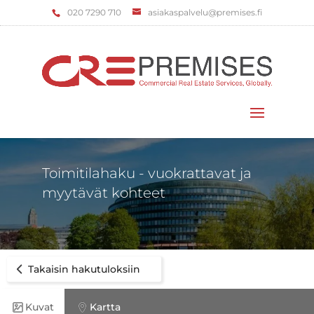
‌020 7290 710
asiakaspalvelu@premises.fi
Valitse sivu
Toimitilahaku - vuokrattavat ja
myytävät kohteet
Takaisin hakutuloksiin
Kuvat
Kartta