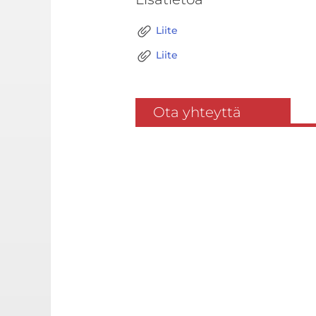
Liite
Liite
Ota yhteyttä