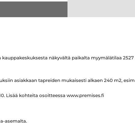
 kauppakeskuksesta näkyvältä paikalta myymälätilaa 2527 
suuksiin asiakkaan tapreiden mukaisesti alkaen 240 m2, esi
0. Lisää kohteita osoitteessa www.premises.fi
na-asemalta.