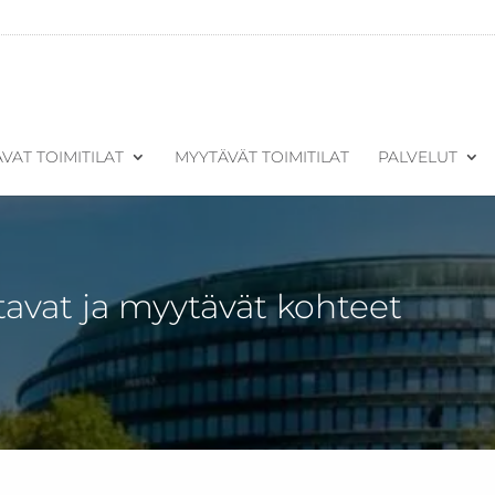
VAT TOIMITILAT
MYYTÄVÄT TOIMITILAT
PALVELUT
tavat ja myytävät kohteet