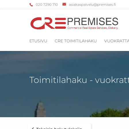
‌020 7290 710
asiakaspalvelu@premises.fi
ETUSIVU
CRE TOIMITILAHAKU
VUOKRATTA
Toimitilahaku - vuokrat