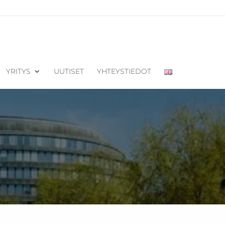
YRITYS
UUTISET
YHTEYSTIEDOT