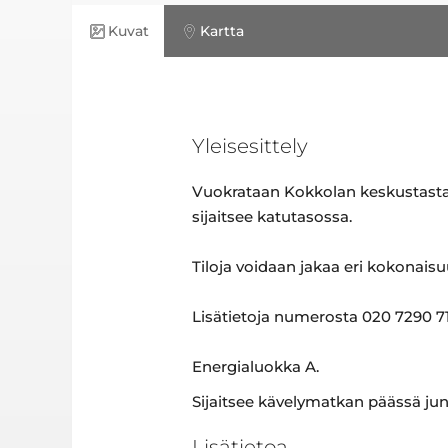
Kuvat
Kartta
Yleisesittely
Vuokrataan Kokkolan keskustasta
sijaitsee katutasossa.
Tiloja voidaan jakaa eri kokonai
Lisätietoja numerosta 020 7290 71
Energialuokka A.
Sijaitsee kävelymatkan päässä ju
Lisätietoa