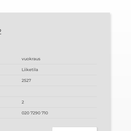
2
vuokraus
Liiketila
2527
2
020 7290 710