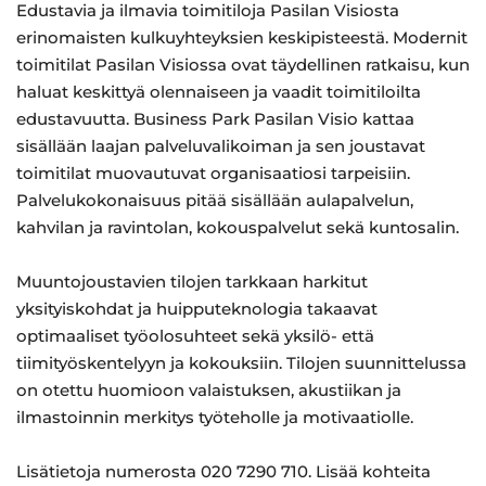
Edustavia ja ilmavia toimitiloja Pasilan Visiosta
erinomaisten kulkuyhteyksien keskipisteestä. Modernit
toimitilat Pasilan Visiossa ovat täydellinen ratkaisu, kun
haluat keskittyä olennaiseen ja vaadit toimitiloilta
edustavuutta. Business Park Pasilan Visio kattaa
sisällään laajan palveluvalikoiman ja sen joustavat
toimitilat muovautuvat organisaatiosi tarpeisiin.
Palvelukokonaisuus pitää sisällään aulapalvelun,
kahvilan ja ravintolan, kokouspalvelut sekä kuntosalin.
Muuntojoustavien tilojen tarkkaan harkitut
yksityiskohdat ja huipputeknologia takaavat
optimaaliset työolosuhteet sekä yksilö- että
tiimityöskentelyyn ja kokouksiin. Tilojen suunnittelussa
on otettu huomioon valaistuksen, akustiikan ja
ilmastoinnin merkitys työteholle ja motivaatiolle.
Lisätietoja numerosta 020 7290 710. Lisää kohteita