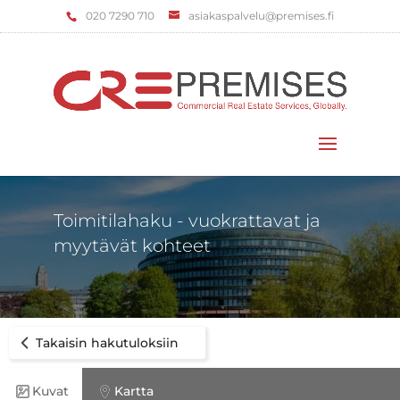
‌020 7290 710
asiakaspalvelu@premises.fi
Valitse sivu
Toimitilahaku - vuokrattavat ja
myytävät kohteet
Takaisin hakutuloksiin
Kuvat
Kartta