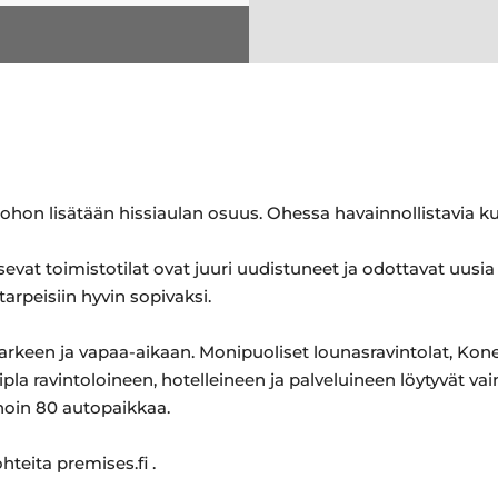
hon lisätään hissiaulan osuus. Ohessa havainnollistavia kuvi
itsevat toimistotilat ovat juuri uudistuneet ja odottavat uusia
arpeisiin hyvin sopivaksi.
 arkeen ja vapaa-aikaan. Monipuoliset lounasravintolat, Ko
ipla ravintoloineen, hotelleineen ja palveluineen löytyvät v
 noin 80 autopaikkaa.
hteita premises.fi .