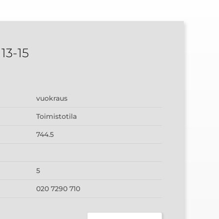
13-15
vuokraus
Toimistotila
744.5
5
020 7290 710