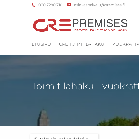
‌020 7290 710
asiakaspalvelu@premises.fi
ETUSIVU
CRE TOIMITILAHAKU
VUOKRATTA
Toimitilahaku - vuokrat