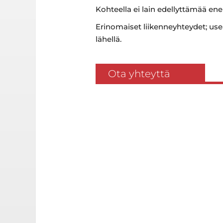
Kohteella ei lain edellyttämää ene
Erinomaiset liikenneyhteydet; use
lähellä.
Ota yhteyttä