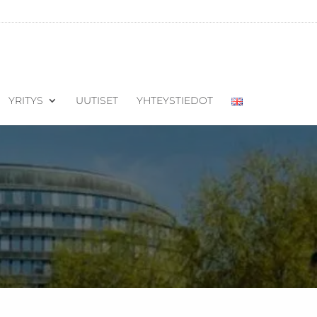
YRITYS
UUTISET
YHTEYSTIEDOT