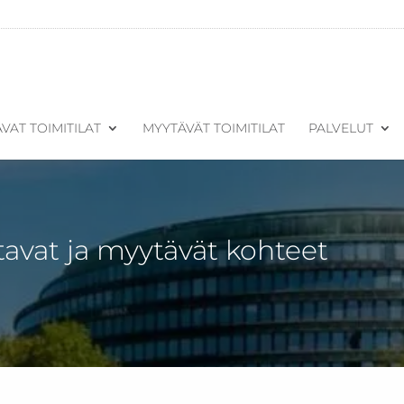
VAT TOIMITILAT
MYYTÄVÄT TOIMITILAT
PALVELUT
tavat ja myytävät kohteet