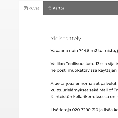
Kuvat
Kartta
Yleisesittely
Vapaana noin 744,5 m2 toimisto, jo
Vallilan Teollisuuskatu 13:ssa sija
helposti muokattavissa käyttäjän t
Alue tarjoaa erinomaiset palvelut
kulttuurielämykset sekä Mall of Tr
Kiinteistön kellarikerroksessa on
Lisätietoja 020 7290 710 ja lisää ko