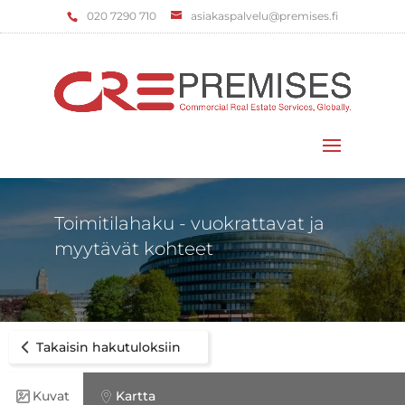
‌020 7290 710
asiakaspalvelu@premises.fi
Valitse sivu
Toimitilahaku - vuokrattavat ja
myytävät kohteet
Takaisin hakutuloksiin
Kuvat
Kartta