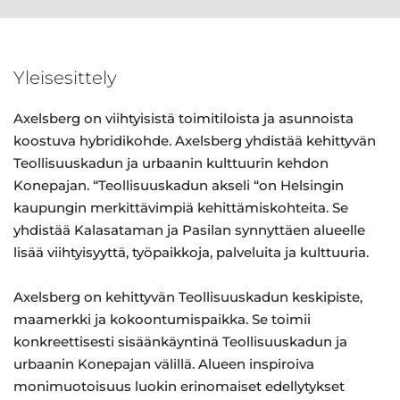
Yleisesittely
Axelsberg on viihtyisistä toimitiloista ja asunnoista
koostuva hybridikohde. Axelsberg yhdistää kehittyvän
Teollisuuskadun ja urbaanin kulttuurin kehdon
Konepajan. “Teollisuuskadun akseli “on Helsingin
kaupungin merkittävimpiä kehittämiskohteita. Se
yhdistää Kalasataman ja Pasilan synnyttäen alueelle
lisää viihtyisyyttä, työpaikkoja, palveluita ja kulttuuria.
Axelsberg on kehittyvän Teollisuuskadun keskipiste,
maamerkki ja kokoontumispaikka. Se toimii
konkreettisesti sisäänkäyntinä Teollisuuskadun ja
urbaanin Konepajan välillä. Alueen inspiroiva
monimuotoisuus luokin erinomaiset edellytykset