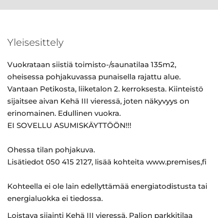
Yleisesittely
Vuokrataan siistiä toimisto-/saunatilaa 135m2,
oheisessa pohjakuvassa punaisella rajattu alue.
Vantaan Petikosta, liiketalon 2. kerroksesta. Kiinteistö
sijaitsee aivan Kehä III vieressä, joten näkyvyys on
erinomainen. Edullinen vuokra.
EI SOVELLU ASUMISKÄYTTÖÖN!!!
Ohessa tilan pohjakuva.
Lisätiedot 050 415 2127, lisää kohteita www.premises,fi
Kohteella ei ole lain edellyttämää energiatodistusta tai
energialuokka ei tiedossa.
Loistava sijainti Kehä III vieressä. Paljon parkkitilaa