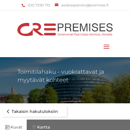
‌020 7290 710
asiakaspalvelu@premises.fi
Valitse sivu
Toimitilahaku - vuokrattavat ja
myytävät kohteet
Takaisin hakutuloksiin
Kuvat
Kartta