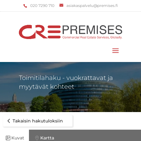
‌020 7290 710
asiakaspalvelu@premises.fi
Valitse sivu
Toimitilahaku - vuokrattavat ja
myytävät kohteet
Takaisin hakutuloksiin
Kuvat
Kartta