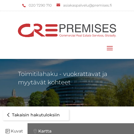
‌020 7290 710
asiakaspalvelu@premises.fi
Valitse sivu
Toimitilahaku - vuokrattavat ja
myytävät kohteet
Takaisin hakutuloksiin
Kuvat
Kartta