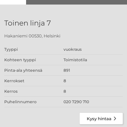
Toinen linja 7
Hakaniemi 00530, Helsinki
Tyyppi
vuokraus
Kohteen tyyppi
Toimistotila
Pinta-ala yhteensä
891
Kerrokset
8
Kerros
8
Puhelinnumero
020 7290 710
Kysy hintaa