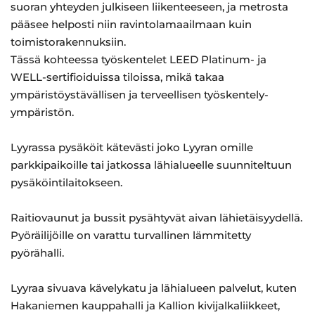
suoran yhteyden julkiseen liikenteeseen, ja metrosta
pääsee helposti niin ravintolamaailmaan kuin
toimistorakennuksiin.
Tässä kohteessa työskentelet LEED Platinum- ja
WELL-sertifioiduissa tiloissa, mikä takaa
ympäristöystävällisen ja terveellisen työskentely-
ympäristön.
Lyyrassa pysäköit kätevästi joko Lyyran omille
parkkipaikoille tai jatkossa lähialueelle suunniteltuun
pysäköintilaitokseen.
Raitiovaunut ja bussit pysähtyvät aivan lähietäisyydellä.
Pyöräilijöille on varattu turvallinen lämmitetty
pyörähalli.
Lyyraa sivuava kävelykatu ja lähialueen palvelut, kuten
Hakaniemen kauppahalli ja Kallion kivijalkaliikkeet,