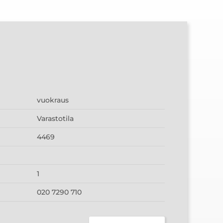
vuokraus
Varastotila
4469
1
020 7290 710