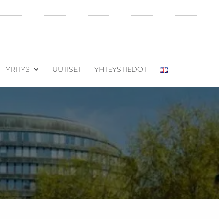
YRITYS
UUTISET
YHTEYSTIEDOT