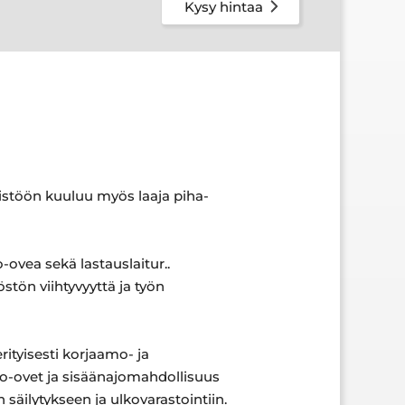
Kysy hintaa
eistöön kuuluu myös laaja piha-
ovea sekä lastauslaitur..
östön viihtyvyyttä ja työn
rityisesti korjaamo- ja
sto-ovet ja sisäänajomahdollisuus
 säilytykseen ja ulkovarastointiin.