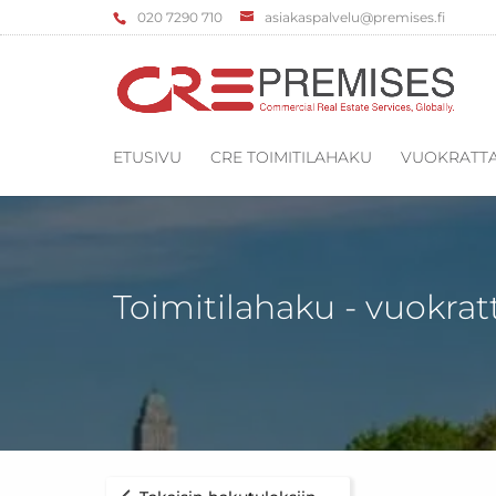
‌020 7290 710
asiakaspalvelu@premises.fi
ETUSIVU
CRE TOIMITILAHAKU
VUOKRATTA
Toimitilahaku - vuokrat