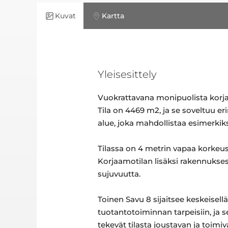
Kuvat
Kartta
Yleisesittely
Vuokrattavana monipuolista korjaa
Tila on 4469 m2, ja se soveltuu e
alue, joka mahdollistaa esimerkiks
Tilassa on 4 metrin vapaa korkeus
Korjaamotilan lisäksi rakennuksessa
sujuvuutta.
Toinen Savu 8 sijaitsee keskeisellä
tuotantotoiminnan tarpeisiin, ja s
tekevät tilasta joustavan ja toimi