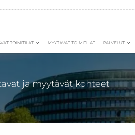
VAT TOIMITILAT
MYYTÄVÄT TOIMITILAT
PALVELUT
tavat ja myytävät kohteet