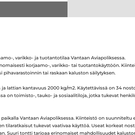
mo-, varikko- ja tuotantotilaa Vantaan Aviapoliksessa.
rinomaisesti korjaamo-, varikko- tai tuotantokäyttöön. Kiint
i pihavarastoinnin tai raskaan kaluston säilytyksen.
 ja lattian kantavuus 2000 kg/m2. Käytettävissä on 34 nosto-
 on toimisto-, tauko- ja sosiaalitiloja, jotka tukevat henkil
 paikalla Vantaan Aviapoliksessa. Kiinteistö on suunniteltu e
en tilaratkaisut tukevat vaativaa käyttöä. Useat korkeat no
van. Suuri tontti tarjoaa erinomaiset mahdollisuudet kaluston