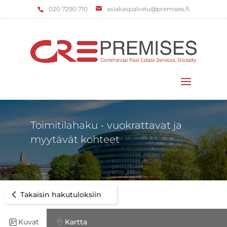
‌020 7290 710
asiakaspalvelu@premises.fi
Valitse sivu
Toimitilahaku - vuokrattavat ja
myytävät kohteet
Takaisin hakutuloksiin
Kuvat
Kartta