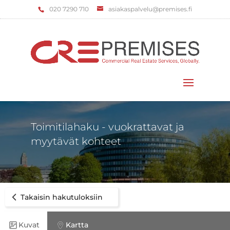
‌020 7290 710
asiakaspalvelu@premises.fi
Valitse sivu
Toimitilahaku - vuokrattavat ja
myytävät kohteet
Takaisin hakutuloksiin
Kuvat
Kartta