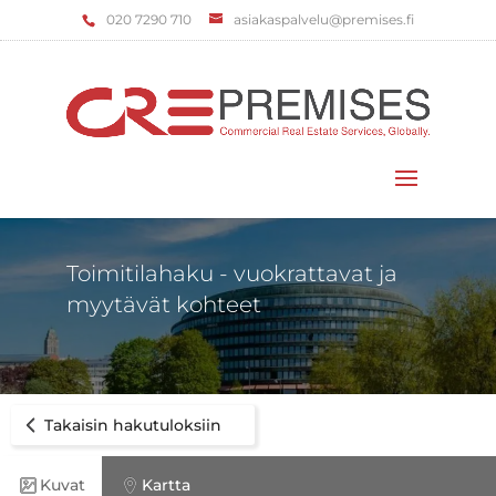
‌020 7290 710
asiakaspalvelu@premises.fi
Valitse sivu
Toimitilahaku - vuokrattavat ja
myytävät kohteet
Takaisin hakutuloksiin
Kuvat
Kartta