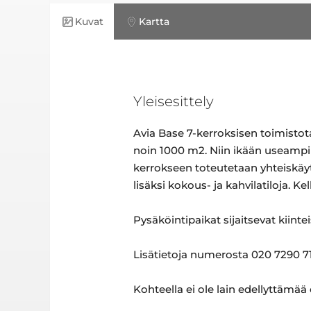
Kuvat
Kartta
Yleisesittely
Avia Base 7-kerroksisen toimistota
noin 1000 m2. Niin ikään useampi 
kerrokseen toteutetaan yhteiskäyt
lisäksi kokous- ja kahvilatiloja. Kel
Pysäköintipaikat sijaitsevat kiinte
Lisätietoja numerosta 020 7290 71
Kohteella ei ole lain edellyttämää