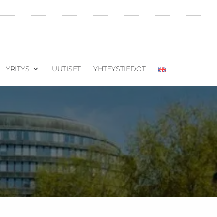
YRITYS
UUTISET
YHTEYSTIEDOT