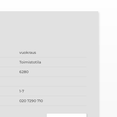
vuokraus
Toimistotila
6280
1-7
020 7290 710