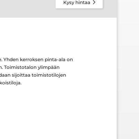
Kysy hintaa
le. Yhden kerroksen pinta-ala on
in. Toimistotalon ylimpään
an sijoittaa toimistotilojen
koistiloja.