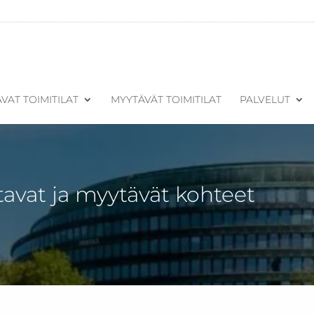
VAT TOIMITILAT
MYYTÄVÄT TOIMITILAT
PALVELUT
tavat ja myytävät kohteet