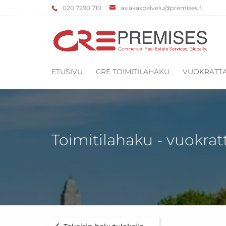
‌020 7290 710
asiakaspalvelu@premises.fi
ETUSIVU
CRE TOIMITILAHAKU
VUOKRATTA
Toimitilahaku - vuokrat