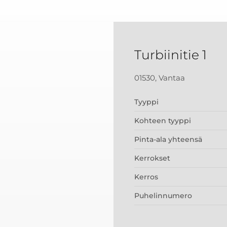
Turbiinitie 1
01530, Vantaa
Tyyppi
Kohteen tyyppi
Pinta-ala yhteensä
Kerrokset
Kerros
Puhelinnumero