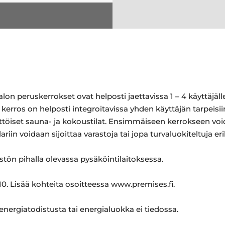
lon peruskerrokset ovat helposti jaettavissa 1 – 4 käyttäjäl
kerros on helposti integroitavissa yhden käyttäjän tarpeisi
töiset sauna- ja kokoustilat. Ensimmäiseen kerrokseen voida
lariin voidaan sijoittaa varastoja tai jopa turvaluokiteltuja eri
istön pihalla olevassa pysäköintilaitoksessa.
0. Lisää kohteita osoitteessa www.premises.fi.
 energiatodistusta tai energialuokka ei tiedossa.