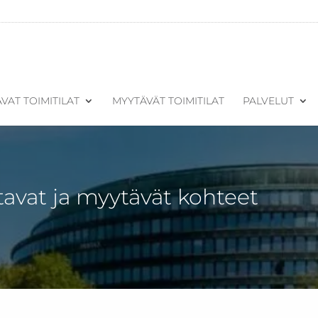
VAT TOIMITILAT
MYYTÄVÄT TOIMITILAT
PALVELUT
tavat ja myytävät kohteet