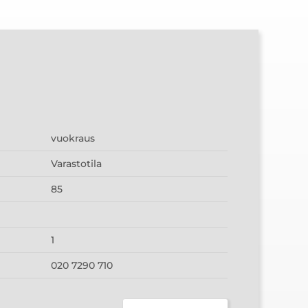
vuokraus
Varastotila
85
1
020 7290 710