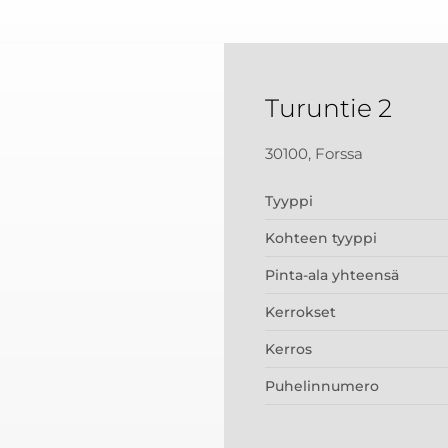
Turuntie 2
30100, Forssa
Tyyppi
Kohteen tyyppi
Pinta-ala yhteensä
Kerrokset
Kerros
Puhelinnumero