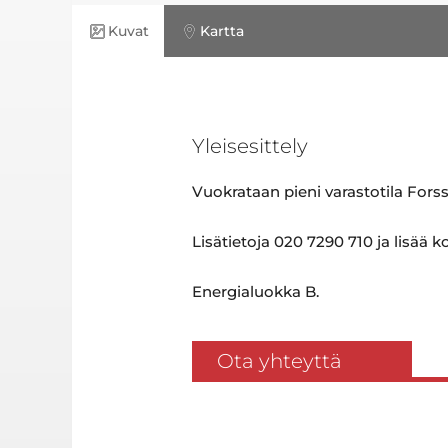
Kuvat
Kartta
Yleisesittely
Vuokrataan pieni varastotila Fors
Lisätietoja 020 7290 710 ja lisää k
Energialuokka B.
Ota yhteyttä