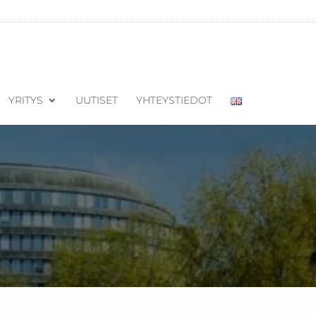
YRITYS
UUTISET
YHTEYSTIEDOT