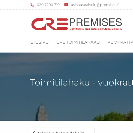
‌020 7290 710
asiakaspalvelu@premises.fi
ETUSIVU
CRE TOIMITILAHAKU
VUOKRATTA
Toimitilahaku - vuokrat