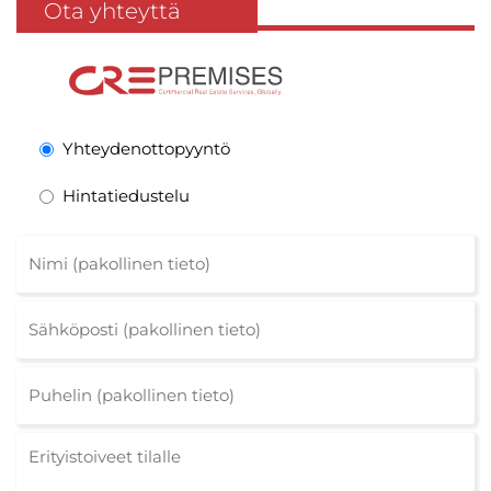
Ota yhteyttä
Yhteydenottopyyntö
Hintatiedustelu