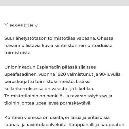
Yleisesittely
Suurlähetystötason toimistotilaa vapaana. Ohessa
havainnollistavia kuvia kiinteistön remontoiduista
toimistoista.
Unioninkadun Esplanadin päässä sijaitsee
upeafasadinen, vuonna 1920 valmistunut ja 90-luvulla
peruskorjattu toimistokiinteistö. Lisäksi
kellarikerroksessa on varasto- ja liiketilaa.
Toimistotiloihin on henkilö- ja tavarahissiyhteys ja
tiloihin johtaa upea leveä porraskäytävä.
Kohteen vieressä on useita, erilaisia ja eritasoisia
lounas- ja ravintolapalveluita. Kauppahalli ja kauppatori