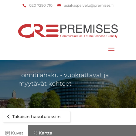
‌020 7290 710
asiakaspalvelu@premises.fi
Valitse sivu
Toimitilahaku - vuokrattavat ja
myytävät kohteet
Takaisin hakutuloksiin
Kuvat
Kartta