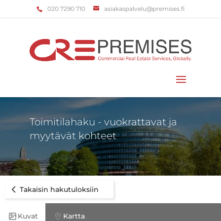
‌020 7290 710
asiakaspalvelu@premises.fi
Valitse sivu
Toimitilahaku - vuokrattavat ja
myytävät kohteet
Takaisin hakutuloksiin
Kuvat
Kartta