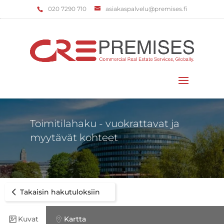
‌020 7290 710
asiakaspalvelu@premises.fi
Valitse sivu
Toimitilahaku - vuokrattavat ja
myytävät kohteet
Takaisin hakutuloksiin
Kuvat
Kartta