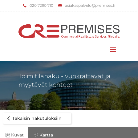
‌020 7290 710
asiakaspalvelu@premises.fi
Valitse sivu
Toimitilahaku - vuokrattavat ja
myytävät kohteet
Takaisin hakutuloksiin
Kuvat
Kartta