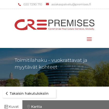
‌020 7290 710
asiakaspalvelu@premises.fi
Valitse sivu
Toimitilahaku - vuokrattavat ja
myytävät kohteet
Takaisin hakutuloksiin
Kuvat
Kartta