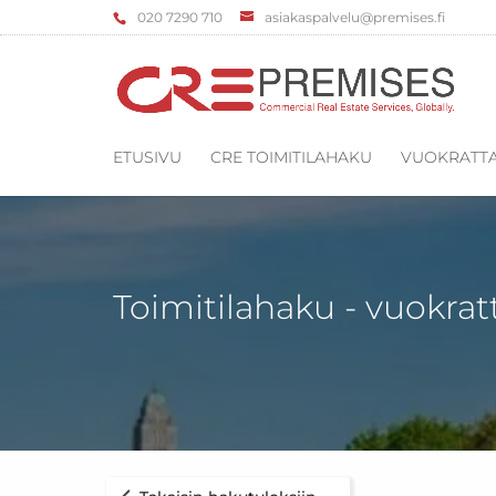
‌020 7290 710
asiakaspalvelu@premises.fi
ETUSIVU
CRE TOIMITILAHAKU
VUOKRATTA
Toimitilahaku - vuokrat