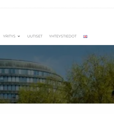
YRITYS
UUTISET
YHTEYSTIEDOT