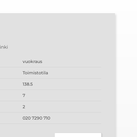
inki
vuokraus
Toimistotila
138.5
7
2
020 7290 710