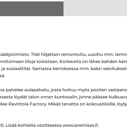
ätytoimisto. Tilat hiljattain remontoitu, uusittu mm. lamina
 erottomaan tiloja toisistaan. Korkeutta on lähes kahden ker
u- ja sosiaalitilat. Samassa kerroksessa mm. kaksi veloitukset
sä.
sia palvelee aulapalvelu, josta hoituu myös postien vastaano
ksesta löydät talon oman kuntosalin, jonne pääsee kulkuava
ee Ravintola Factory. Mikäli tarvetta on kokoustiloille, löytyy
0. Lisää kohteita osoitteessa www.premises.fi.