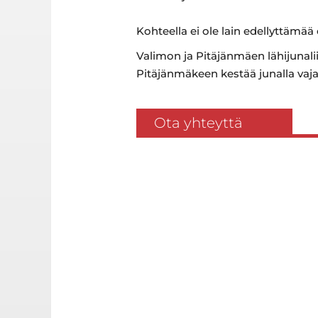
Kohteella ei ole lain edellyttämää
Valimon ja Pitäjänmäen lähijunalii
Pitäjänmäkeen kestää junalla vaj
Ota yhteyttä