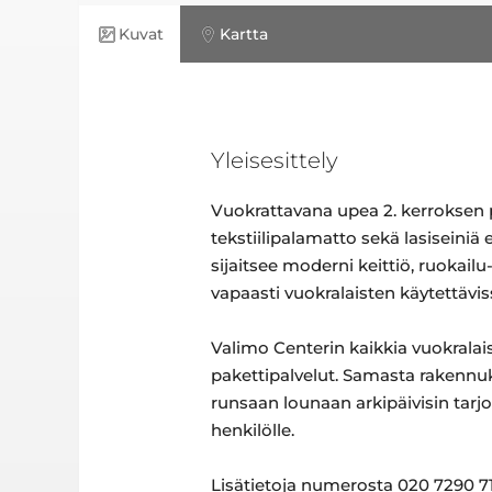
Kuvat
Kartta
Yleisesittely
Vuokrattavana upea 2. kerroksen pä
tekstiilipalamatto sekä lasiseiniä
sijaitsee moderni keittiö, ruokail
vapaasti vuokralaisten käytettävis
Valimo Centerin kaikkia vuokralai
pakettipalvelut. Samasta rakennu
runsaan lounaan arkipäivisin tarjoil
henkilölle.
Lisätietoja numerosta 020 7290 71