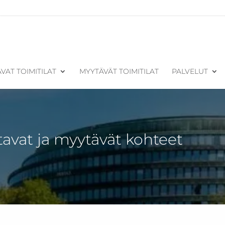
VAT TOIMITILAT
MYYTÄVÄT TOIMITILAT
PALVELUT
tavat ja myytävät kohteet