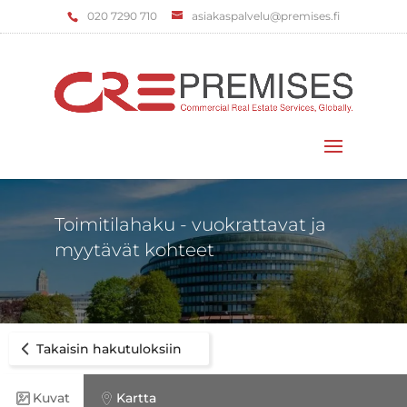
‌020 7290 710
asiakaspalvelu@premises.fi
Valitse sivu
Toimitilahaku - vuokrattavat ja
myytävät kohteet
Takaisin hakutuloksiin
Kuvat
Kartta