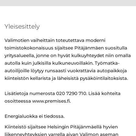
Yleisesittely
Valimotien vaiheittain toteutettava moderni
toimistokokonaisuus sijaitsee Pitäjänmäen suositulla
yritysalueella, jonne on hyvät kulkuyhteydet niin omalla
autolla kuin julkisilla kulkuneuvoillakin. Työmatka-
autoilijoille löytyy runsaasti vuokrattavia autopaikkoja
kiinteistön kellarista ja läheisistä pysäköintilaitoksista.
Lisätietoja numerosta 020 7290 710. Lisää kohteita
osoitteessa www.premises.fi.
Energialuokka ei tiedossa.
Kiinteistö sijaitsee Helsingin Pitäjänmäellä hyvien
liikenneyhteyksien varrella aivan Valimon aseman